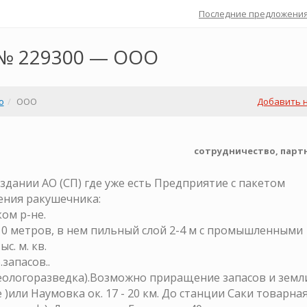
Последние предложени
 № 229300 — ООО
о
ООО
Добавить 
сотрудничество, парт
здании АО (СП) где уже есть Предприятие с пакетом
ения ракушечника:
ом р-не.
10 метров, в нем пильный слой 2-4 м с промышленными
с. м. кв.
.запасов..
геологоразведка).Возможно приращение запасов и земл
е )или Наумовка ок. 17 - 20 км. До станции Саки товарная