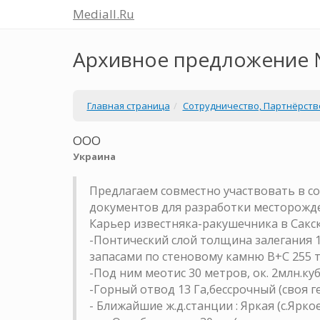
Mediall.Ru
Архивное предложение
Главная страница
Сотрудничество, Партнёрств
ООО
Украина
Предлагаем совместно участвовать в со
документов для разработки месторожд
Карьер известняка-ракушечника в Сакск
-Понтический слой толщина залегания 
запасами по стеновому камню В+С 255 ты
-Под ним меотис 30 метров, ок. 2млн.куб
-Горный отвод 13 Га,бессрочный (своя 
- Ближайшие ж.д.станции : Яркая (с.Ярко