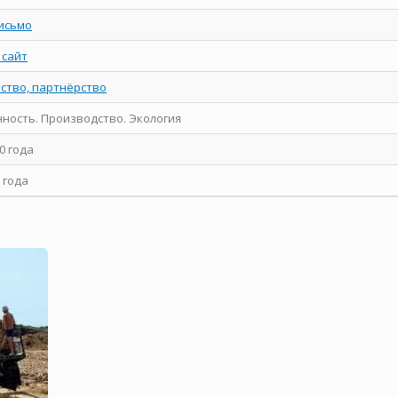
исьмо
 сайт
ство, партнёрство
ость. Производство. Экология
0 года
 года