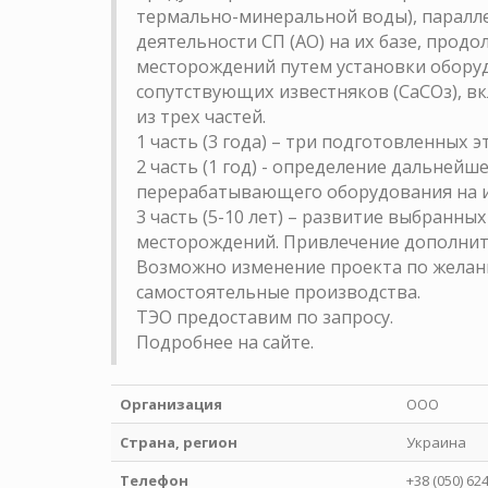
термально-минеральной воды), паралл
деятельности СП (АО) на их базе, про
месторождений путем установки обору
сопутствующих известняков (СаСОз), в
из трех частей.
1 часть (3 года) – три подготовленных 
2 часть (1 год) - определение дальней
перерабатывающего оборудования на из
3 часть (5-10 лет) – развитие выбранны
месторождений. Привлечение дополнит
Возможно изменение проекта по желани
самостоятельные производства.
ТЭО предоставим по запросу.
Подробнее на сайте.
Организация
ООО
Страна, регион
Украина
Телефон
+38 (050) 62