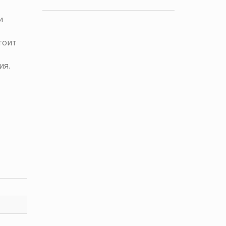
и
тоит
ия.