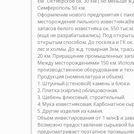
км . Октябрское ок. 30 км ( но меньше ж
Симферополь 50 км.
Оформление нового предприятия с пак
месторождения пильного известняка(бе
запасов белого известняка ок. 550 тыс.м
(ещё не разрабатывались). Под открыты
открытым способом. До посёлка и ГК ок.
лес и холмы. До ж.д. товарная 3км, тра
20 км. Приращение промышленных запас
Между месторождениями 150 км. Испол
производственное оборудование и техн
Продукция (номенклатура и объем):
1. Штучный (стеновой) камень и блоки.
2. Плитка (кирпич) облицовочная.
3. Щебень флюсовый, строительный.
4. Мука известняковая; Карбонатное сыр
5. Другие изделия из камня.
Объём инвестирования от 1 млн.$ и за
Возможно предоставление сырьевой баз
предусматривает поэтапное промышлен