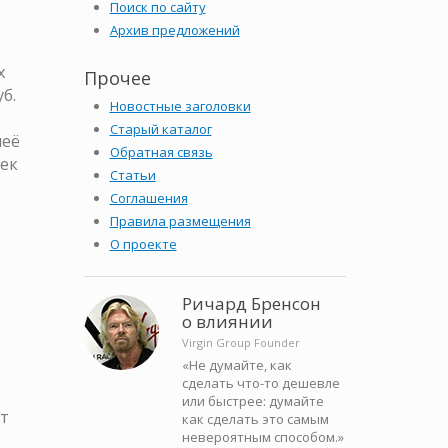
Поиск по сайту
Архив предложений
х
Прочее
б.
Новостные заголовки
Старый каталог
неё
Обратная связь
бек
Статьи
Соглашения
Правила размещения
О проекте
Ричард Бренсон
о влиянии
Virgin Group Founder
«Не думайте, как
сделать что-то дешевле
или быстрее: думайте
кт
как сделать это самым
невероятным способом.»