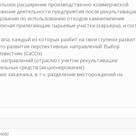
ельное расширение производственно-коммерческой
должение деятельности предприятия после рекультиваци
дования по использованию отходов камнепиления
ключая прилегающие сырьевые участки (карьеры), и сос
этапа, каждый из которых разбит на свои ступени развит
шего развития перспективных направлений. Выбор
вестняк (СаСОз).
х направлений (отрасли) с учетом рекультивации
ельных средств (акционирование).
ю заказчика, в т.ч. разделение месторождений на
46682