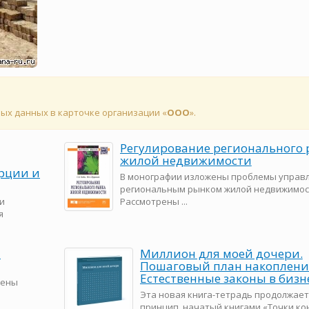
ных данных в карточке организации «
ООО
».
Регулирование регионального
жилой недвижимости
рции и
В монографии изложены проблемы управ
региональным рынком жилой недвижимос
и
Рассмотрены ...
я
и
Миллион для моей дочери.
Пошаговый план накоплени
Естественные законы в бизн
жены
Эта новая книга-тетрадь продолжает
принцип, начатый книгами «Точки ко