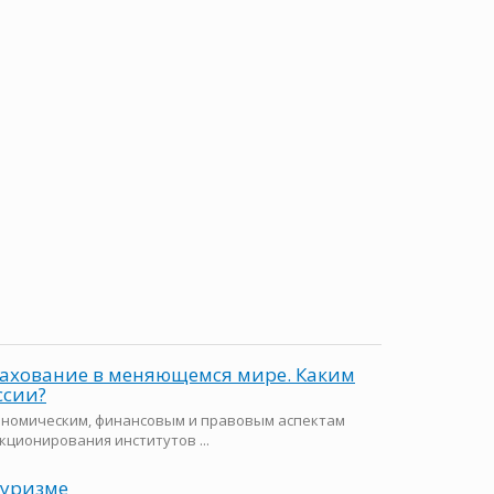
рахование в меняющемся мире. Каким
ссии?
ономическим, финансовым и правовым аспектам
ционирования институтов ...
туризме