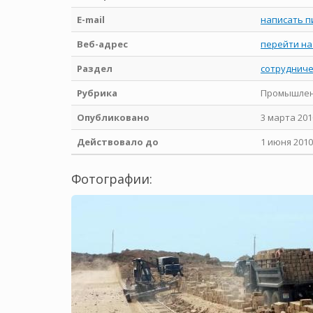
E-mail
написать п
Веб-адрес
перейти на
Раздел
сотрудниче
Рубрика
Промышленн
Опубликовано
3 марта 201
Действовало до
1 июня 2010
Фотографии: