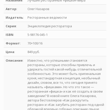
Название
:
Лучшие ресторанные «фишки» мира
Автор
:
Олег Назаров
Издатель
:
Ресторанные ведомости
Серия
:
Энциклопедия ресторатора
ISBN
:
5-98176-045-1
Формат
:
70×100/16
Цена
:
849 руб.
Описание
:
Известно, что успешными становятся
рестораны, которые способны привлечь и
удержать гостей какой-нибудь отличительной
особенностью. Это может быть оригинальная
кухня, нестандартная концепция, необычный
дизайн, словом, все то, что сегодня принято
называть «фишками». Но что это такое —
ресторанная «фишка» и как её создать в своём
заведении? В новой книге Олега Назарова,
автора бестселлеров «Как раскрутить
ресторан» и «Как загубить ресторан» под одной
обложкой впервые собрано описание свыше