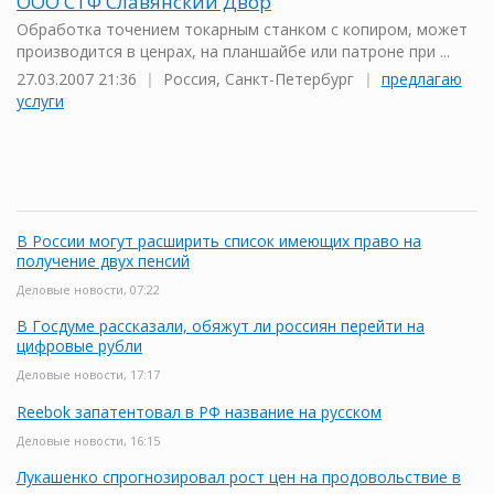
ООО СТФ Славянский Двор
Обработка точением токарным станком с копиром, может
производится в ценрах, на планшайбе или патроне при ...
27.03.2007 21:36
|
Россия, Санкт-Петербург
|
предлагаю
услуги
В России могут расширить список имеющих право на
получение двух пенсий
Деловые новости, 07:22
В Госдуме рассказали, обяжут ли россиян перейти на
цифровые рубли
Деловые новости, 17:17
Reebok запатентовал в РФ название на русском
Деловые новости, 16:15
Лукашенко спрогнозировал рост цен на продовольствие в