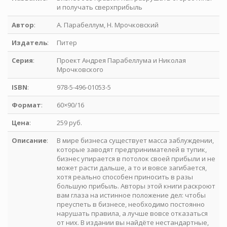
и получать сверхприбыль
Автор
:
А. Парабеллум, Н. Мрочковский
Издатель
:
Питер
Серия
:
Проект Андрея Парабеллума и Николая
Мрочковского
ISBN
:
978-5-496-01053-5
Формат
:
60×90/16
Цена
:
259 руб.
Описание
:
В мире бизнеса существует масса заблуждении,
которые заводят предпринимателей в тупик,
бизнес упирается в потолок своей прибыли и не
может расти дальше, а то и вовсе загибается,
хотя реально способен приносить в разы
большую прибыль. Авторы этой книги раскроют
вам глаза на истинное положение дел: чтобы
преуспеть в бизнесе, необходимо постоянно
нарушать правила, а лучше вовсе отказаться
от них. В издании вы найдёте нестандартные,