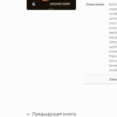
Описание
:
Битк
лома
этой
сист
пост
учас
милл
неуд
засу
круп
коне
Нака
кото
всем
этой 
Зак
← Предыдущая книга