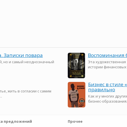
а. Записки повара
Воспоминания 
й, но и самый неоднозначный
Эта художественная 
истории финансовых г
Бизнес в стиле 
правильно
тье, жить в согласии с самим
..
Как и у многих друг
бизнес-образования. 
а предложений
Прочее