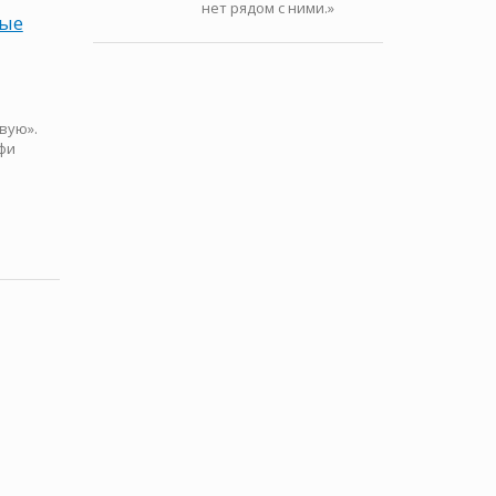
нет рядом с ними.»
ные
вую».
фи