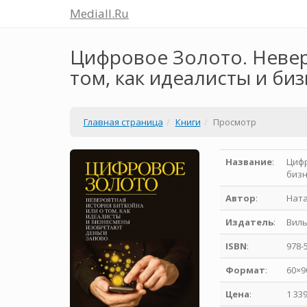
Mediall.Ru
Цифровое Золото. Невер
том, как идеалисты и би
Главная страница
Книги
Просмотр
Название
:
Цифр
биз
Автор
:
Нат
Издатель
:
Вил
ISBN
:
978-
Формат
:
60×9
Цена
:
1 33