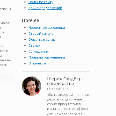
Поиск по сайту
Архив предложений
тве. В
Прочее
нимают
й
Новостные заголовки
pe,
Старый каталог
,
Обратная связь
Статьи
у и
атоши
Соглашения
за
Правила размещения
ойна во
О проекте
ность
Шерил Сэндберг
о лидерстве
Facebook COO
«Быть лидером — значит
делать людей лучше
своим присутствием
и знать, что этот эффект
длится даже когда вас