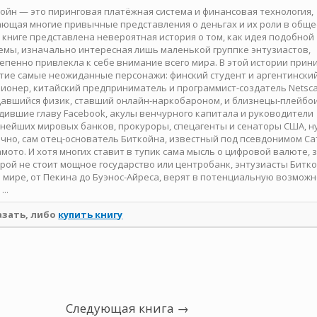
ойн — это пиринговая платёжная система и финансовая технология,
ющая многие привычные представления о деньгах и их роли в общес
 книге представлена невероятная история о том, как идея подобной
емы, изначально интересная лишь маленькой группке энтузиастов,
епенно привлекла к себе внимание всего мира. В этой истории при
тие самые неожиданные персонажи: финский студент и аргентински
ионер, китайский предприниматель и программист-создатель Netsca
авшийся физик, ставший онлайн-наркобароном, и близнецы-плейбои
дившие главу Facebook, акулы венчурного капитала и руководители
нейших мировых банков, прокуроры, спецагенты и сенаторы США, н
чно, сам отец-основатель Биткойна, известный под псевдонимом С
мото. И хотя многих ставит в тупик сама мысль о цифровой валюте, 
рой не стоит мощное государство или центробанк, энтузиасты Битк
 мире, от Пекина до Буэнос-Айреса, верят в потенциальную возмож
...
азать, либо
купить книгу
Следующая книга →