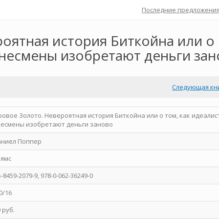
Последние предложени
оятная история Биткойна или о
знесмены изобретают деньги за
Следующая кн
овое Золото. Невероятная история Биткойна или о том, как идеалис
несмены изобретают деньги заново
аниел Поппер
ьямс
5-8459-2079-9, 978-0-062-36249-0
0/16
9 руб.