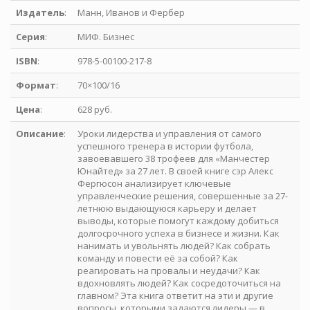
Издатель
:
Манн, Иванов и Фербер
Серия
:
МИФ. Бизнес
ISBN
:
978-5-00100-217-8
Формат
:
70×100/16
Цена
:
628 руб.
Описание
:
Уроки лидерства и управления от самого
успешного тренера в истории футбола,
завоевавшего 38 трофеев для «Манчестер
Юнайтед» за 27 лет. В своей книге сэр Алекс
Фергюсон анализирует ключевые
управленческие решения, совершенные за 27-
летнюю выдающуюся карьеру и делает
выводы, которые помогут каждому добиться
долгосрочного успеха в бизнесе и жизни. Как
нанимать и увольнять людей? Как собрать
команду и повести её за собой? Как
реагировать на провалы и неудачи? Как
вдохновлять людей? Как сосредоточиться на
главном? Эта книга ответит на эти и другие
вопросы, которыми задаются лидеры — в