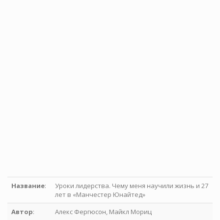
Название
:
Уроки лидерства. Чему меня научили жизнь и 27
лет в «Манчестер Юнайтед»
Автор
:
Алекс Фергюсон, Майкл Мориц