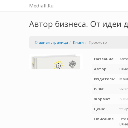
Mediall.Ru
Автор бизнеса. От идеи 
Главная страница
Книги
Просмотр
Название
:
Авто
Автор
:
Вяч
Издатель
:
Манн
ISBN
:
978-
Формат
:
60×9
Цена
:
559 
Описание
:
Это 
Вяче