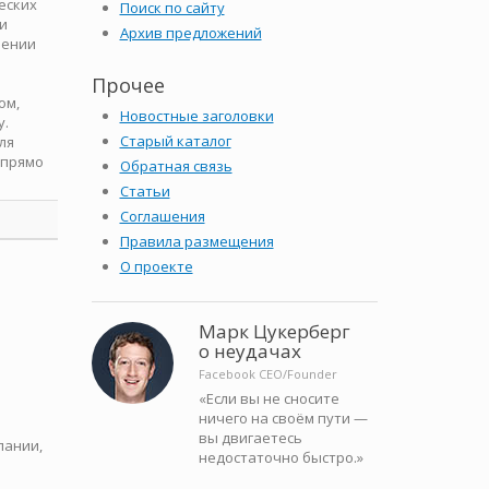
еских
Поиск по сайту
 и
Архив предложений
чении
Прочее
ом,
Новостные заголовки
у.
Старый каталог
ля
 прямо
Обратная связь
Статьи
Соглашения
Правила размещения
О проекте
Марк Цукерберг
о неудачах
Facebook CEO/Founder
«Если вы не сносите
ничего на своём пути —
вы двигаетесь
пании,
недостаточно быстро.»