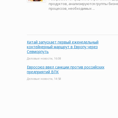
продуктов, анали­зируются группы бизне
процессов, необходимых ...
Китай запускает первый еженедельный
контейнерный маршрут в Европу через
Севморпуть
Деловые новости, 16:08
Евросоюз ввел санкции против российских
предприятий ВПК
Деловые новости, 14:58