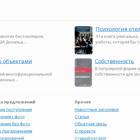
Психология отел
 многих бестселлеров,
Эта книга уникальна,
А Дональд ...
работы, которая бы та
ю объектами
Собственность
В популярной форме а
ной многофункциональной
собственности для эко
енных ...
а предложений
Прочее
ие поступления
Новостные заголовки
ения с фото
Статьи
ения без фото
Обратная связь
о предложениям
О проекте
предложений
Старый каталог