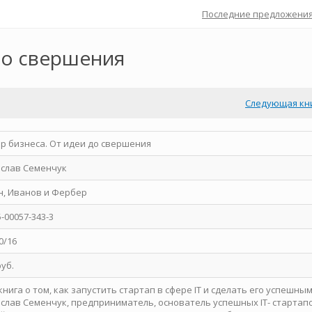
Последние предложени
до свершения
Следующая кн
р бизнеса. От идеи до свершения
еслав Семенчук
, Иванов и Фербер
5-00057-343-3
0/16
руб.
книга о том, как запустить стартап в сфере IT и сделать его успешным
слав Семенчук, предприниматель, основатель успешных IT- стартапо