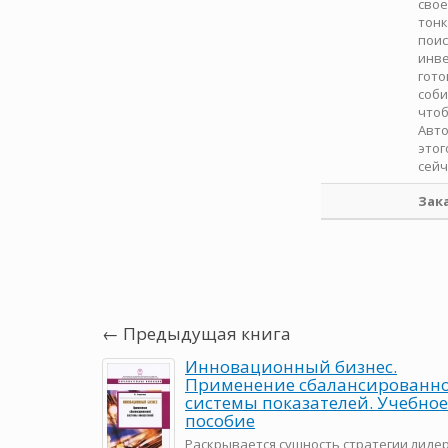
свое
тонк
поис
инве
гото
соби
чтоб
Авто
этог
сейч
Зак
← Предыдущая книга
Инновационный бизнес.
Применение сбалансированн
системы показателей. Учебное
пособие
Раскрывается сущность стратегии лиде