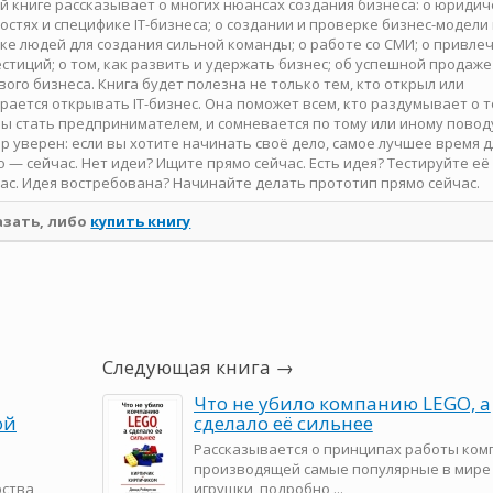
й книге рассказывает о многих нюансах создания бизнеса: о юридич
остях и специфике IT-бизнеса; о создании и проверке бизнес-модели
ке людей для создания сильной команды; о работе со СМИ; о привле
стиций; о том, как развить и удержать бизнес; об успешной продаже
вого бизнеса. Книга будет полезна не только тем, кто открыл или
рается открывать IT-бизнес. Она поможет всем, кто раздумывает о т
ы стать предпринимателем, и сомневается по тому или иному повод
р уверен: если вы хотите начинать своё дело, самое лучшее время д
о — сейчас. Нет идеи? Ищите прямо сейчас. Есть идея? Тестируйте её
ас. Идея востребована? Начинайте делать прототип прямо сейчас.
азать, либо
купить книгу
Следующая книга →
Что не убило компанию LEGO, а
ой
сделало её сильнее
Рассказывается о принципах работы ком
производящей самые популярные в мире
рства
игрушки, подробно ...