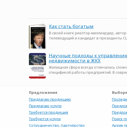
Как стать богатым
В своей книге риелтор-миллиардер, автор
телеведущий и кандидат в президенты СШ
Научные подходы к управлени
недвижимости в ЖКХ
Жилищная сфера всегда отличалась слож
спецификой работы предприятий. В соврем
Предложения
Выборк
Предлагаю продукцию
Последн
Предлагаю услуги
Предлож
Требуется продукция
Предлож
Требуются услуги
Поиск п
Сотрудничество, партнёрство
Архив 