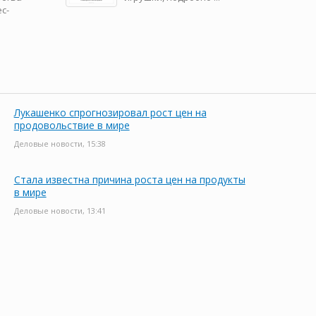
с-
Лукашенко спрогнозировал рост цен на
продовольствие в мире
Деловые новости, 15:38
Стала известна причина роста цен на продукты
в мире
Деловые новости, 13:41