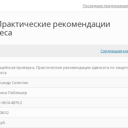
Последние предложени
Практические рекомендации
еса
Следующая кн
цейская проверка. Практические рекомендации адвоката по защит
неса
ксандр Селютин
пина Паблишер
5-9614-4870-2
08/32
руб.