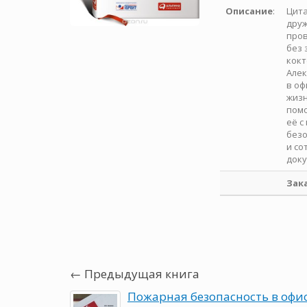
Описание
:
Цита
друж
пров
без 
кокт
Алек
в оф
жизн
помо
её с
безо
и со
доку
Зак
← Предыдущая книга
Пожарная безопасность в офи