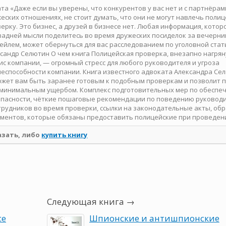
та «Даже если вы уверены, что конкурентов у вас нет и с партнёрам
еских отношениях, не стоит думать, что они не могут навлечь поли
ерку. Это бизнес, а друзей в бизнесе нет. Любая информация, котор
задней мысли поделитесь во время дружеских посиделок за вечерн
ейлем, может обернуться для вас расследованием по уголовной стать
сандр Селютин О чем книга Полицейская проверка, внезапно нагря
ис компании, — огромный стресс для любого руководителя и угроза
еспособности компании. Книга известного адвоката Александра Се
жет вам быть заранее готовым к подобным проверкам и позволит 
 минимальным ущербом. Комплекс подготовительных мер по обеспе
пасности, чёткие пошаговые рекомендации по поведению руковод
трудников во время проверки, ссылки на законодательные акты, об
ментов, которые обязаны предоставить полицейские при проведени
азать, либо
купить книгу
Следующая книга →
се
Шпионские и антишпионские