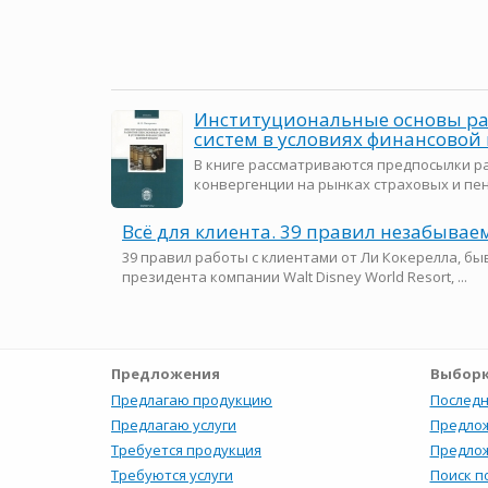
Институциональные основы р
систем в условиях финансовой
В книге рассматриваются предпосылки р
конвергенции на рынках страховых и пенс
Всё для клиента. 39 правил незабывае
39 правил работы с клиентами от Ли Кокерелла, б
президента компании Walt Disney World Resort, ...
Предложения
Выборк
Предлагаю продукцию
Последн
Предлагаю услуги
Предлож
Требуется продукция
Предлож
Требуются услуги
Поиск п