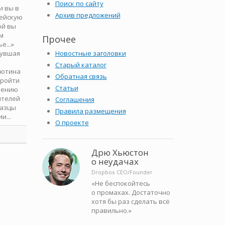
Поиск по сайту
и вы в
Архив предложений
цейскую
ой вы
им
Прочее
е...»
нувшая
Новостные заголовки
Старый каталог
лютина
Обратная связь
пройти
Статьи
чению
ителей
Соглашения
разцы
Правила размещения
и...
О проекте
Дрю Хьюстон
о неудачах
Dropbox CEO/Founder
«Не беспокойтесь
о промахах. Достаточно
хотя бы раз сделать всё
правильно.»