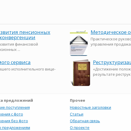
азвития пенсионных
Методическое 
 конвергенции
Практическое руков
азвития финансовой
управления продажам
ионных ...
мого сервиса
Реструктуриза
ывшего исполнительного вице-
«Достижение положи
результате реструк
а предложений
Прочее
ие поступления
Новостные заголовки
ения с фото
Статьи
ения без фото
Обратная связь
о предложениям
О проекте