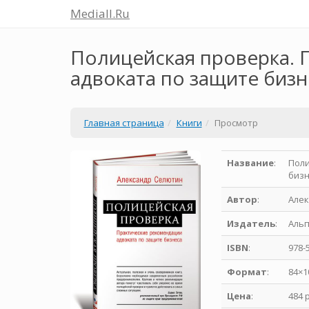
Mediall.Ru
Полицейская проверка. 
адвоката по защите бизн
Главная страница
Книги
Просмотр
Название
:
Поли
биз
Автор
:
Але
Издатель
:
Аль
ISBN
:
978-
Формат
:
84×1
Цена
:
484 