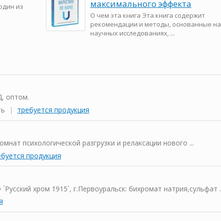
максимального эффекта
один из
О чем эта книга Эта книга содержит
рекомендации и методы, основанные на
научных исследованиях, ...
, оптом.
ть
|
требуется продукция
мнат психологической разгрузки и релаксации нового ...
ебуется продукция
усский хром 1915`, г.Первоуральск: бихромат натрия,сульфат ..
я