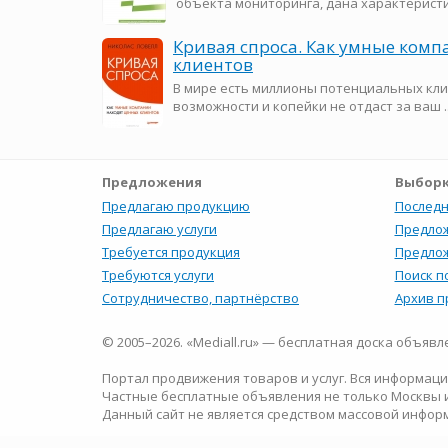
объекта мониторинга, дана характеристик
Кривая спроса. Как умные ком
клиентов
В мире есть миллионы потенциальных кли
возможности и копейки не отдаст за ваш ..
Предложения
Выборк
Предлагаю продукцию
Последн
Предлагаю услуги
Предлож
Требуется продукция
Предлож
Требуются услуги
Поиск п
Сотрудничество, партнёрство
Архив 
© 2005–2026. «Mediall.ru» — бесплатная доска объяв
Портал продвижения товаров и услуг. Вся информаци
Частные бесплатные объявления не только Москвы и
Данный сайт не является средством массовой инфор