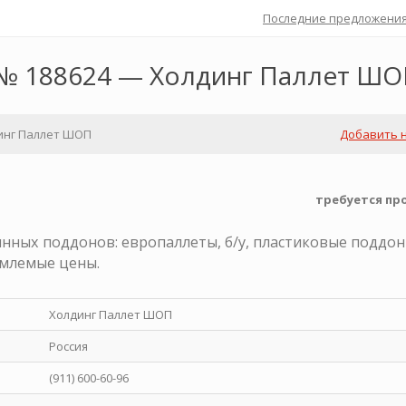
Последние предложени
№ 188624 — Холдинг Паллет Ш
инг Паллет ШОП
Добавить 
требуется пр
нных поддонов: европаллеты, б/у, пластиковые поддон
емлемые цены.
Холдинг Паллет ШОП
Россия
(911) 600-60-96