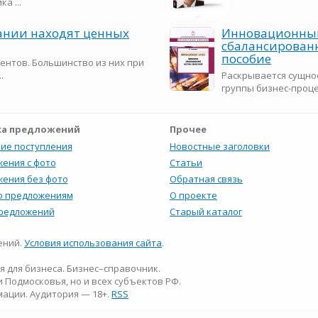
а ...
пании находят ценных
Инновационный
сбалансированн
пособие
ентов. Большинство из них при
.
Раскрывается сущнос
группы бизнес-проце
а предложений
Прочее
ие поступления
Новостные заголовки
ения с фото
Статьи
ения без фото
Обратная связь
о предложениям
О проекте
предложений
Старый каталог
лений.
Условия использования сайта
.
я для бизнеса. Бизнес–справочник.
 Подмосковья, но и всех субъектов РФ.
мации. Аудитория — 18+.
RSS