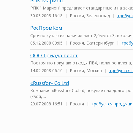
РПК"Марион"
РПК " Марион" предлагает стандартные и на заказ
30.03.2008 16:18
|
Россия, Зеленоград
|
требуе
РосПромКом
Срочно куплю из наличия лист 2,0мм ст.3, в колич
05.12.2008 09:05
|
Россия, Екатеринбург
|
требу
ООО Триада пласт
Постоянно покупаю отходы ПВХ, полипропилена, л
14.02.2008 06:10
|
Россия, Москва
|
требуется 
«Russfor» Co.Ltd
Компания «Russfor» Co.Ltd, покупает на долгоср
(хвоя, ...
29.07.2008 16:51
|
Россия
|
требуется продукци