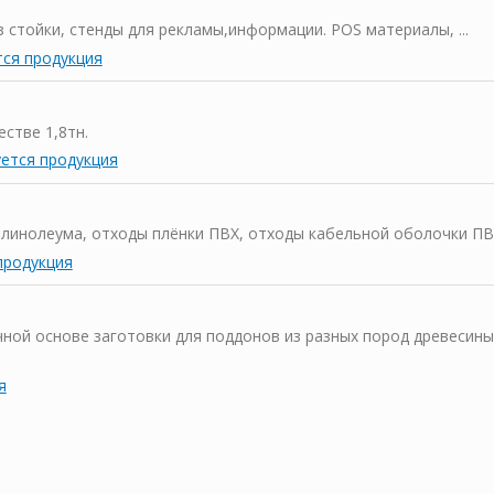
 стойки, стенды для рекламы,информации. POS материалы, ...
тся продукция
естве 1,8тн.
ется продукция
инолеума, отходы плёнки ПВХ, отходы кабельной оболочки ПВХ,
продукция
очной основе заготовки для поддонов из разных пород древесины
я