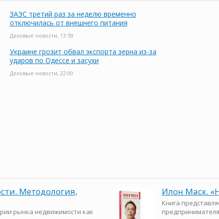
ЗАЭС третий раз за неделю временно
отключилась от внешнего питания
Деловые новости, 13:59
Украине грозит обвал экспорта зерна из-за
ударов по Одессе и засухи
Деловые новости, 22:00
ти. Методология,
Илон Маск. «
Книга представля
рии рынка недвижимости как
предпринимателя,