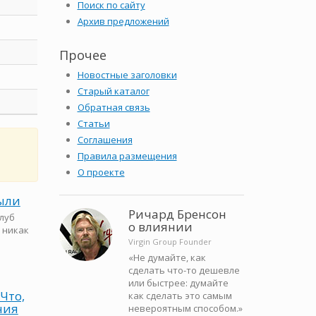
Поиск по сайту
Архив предложений
Прочее
Новостные заголовки
Старый каталог
Обратная связь
Статьи
Соглашения
Правила размещения
О проекте
были
Ричард Бренсон
луб
о влиянии
, никак
Virgin Group Founder
«Не думайте, как
сделать что-то дешевле
или быстрее: думайте
Что,
как сделать это самым
ния
невероятным способом.»