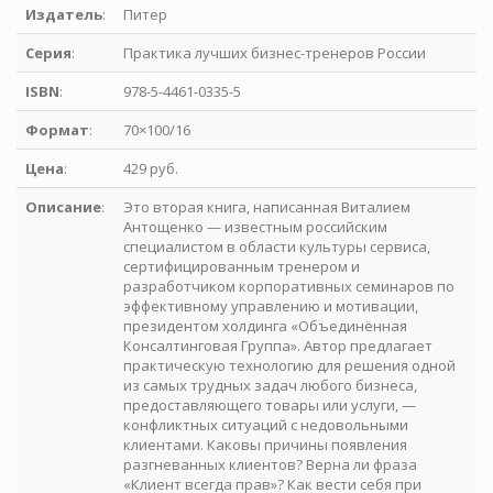
Издатель
:
Питер
Серия
:
Практика лучших бизнес-тренеров России
ISBN
:
978-5-4461-0335-5
Формат
:
70×100/16
Цена
:
429 руб.
Описание
:
Это вторая книга, написанная Виталием
Антощенко — известным российским
специалистом в области культуры сервиса,
сертифицированным тренером и
разработчиком корпоративных семинаров по
эффективному управлению и мотивации,
президентом холдинга «Объединённая
Консалтинговая Группа». Автор предлагает
практическую технологию для решения одной
из самых трудных задач любого бизнеса,
предоставляющего товары или услуги, —
конфликтных ситуаций с недовольными
клиентами. Каковы причины появления
разгневанных клиентов? Верна ли фраза
«Клиент всегда прав»? Как вести себя при