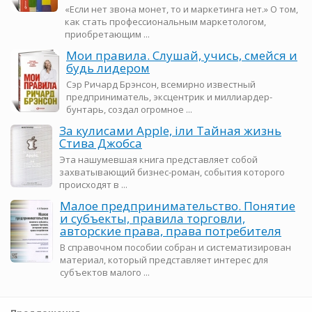
«Если нет звона монет, то и маркетинга нет.» О том,
как стать профессиональным маркетологом,
приобретающим ...
Мои правила. Слушай, учись, смейся и
будь лидером
Сэр Ричард Брэнсон, всемирно известный
предприниматель, эксцентрик и миллиардер-
бунтарь, создал огромное ...
За кулисами Apple, iли Тайная жизнь
Стива Джобса
Эта нашумевшая книга представляет собой
захватывающий бизнес-роман, события которого
происходят в ...
Малое предпринимательство. Понятие
и субъекты, правила торговли,
авторские права, права потребителя
В справочном пособии собран и систематизирован
материал, который представляет интерес для
субъектов малого ...