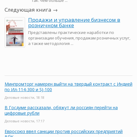
так: чем больше ...
Следующая книга →
Продажи и управление бизнесом в
розничном банке
Представлены практические наработки по
организации обучения, продажам розничных услуг,
а также методология ...
Минпромторг намерен выйти на твердый контракт с Индией
по Ил-114-300 и SJ-100
Деловые новости, 18:18
В Госдуме рассказали, обяжут ли россиян перейти на
цифровые рубли
Деловые новости, 17:17
Евросоюз ввел санкции против российских предприятий
ВПК