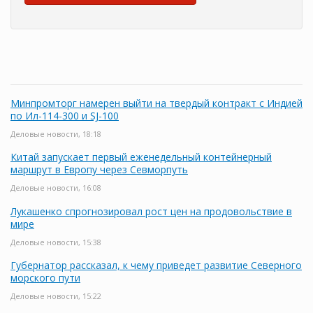
Минпромторг намерен выйти на твердый контракт с Индией
по Ил-114-300 и SJ-100
Деловые новости, 18:18
Китай запускает первый еженедельный контейнерный
маршрут в Европу через Севморпуть
Деловые новости, 16:08
Лукашенко спрогнозировал рост цен на продовольствие в
мире
Деловые новости, 15:38
Губернатор рассказал, к чему приведет развитие Северного
морского пути
Деловые новости, 15:22